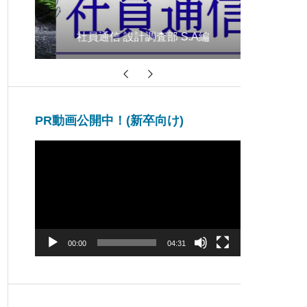
用
山口きら
社員通信 設計調査部 S.A編
ア202
PR動画公開中！(新卒向け)
動
画
プ
レ
ー
ヤ
ー
00:00
04:31