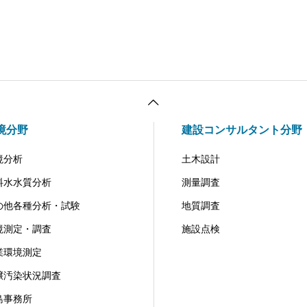
境分野
建設コンサルタント分野
境分析
土木設計
料水水質分析
測量調査
の他各種分析・試験
地質調査
境測定・調査
施設点検
業環境測定
壌汚染状況調査
島事務所