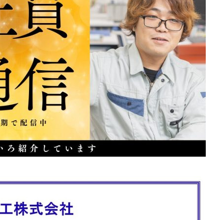
環境コラム第74回 石油
中国水工環境コラム第76回 使
済合理性
済み核燃料が辿る長い道のり