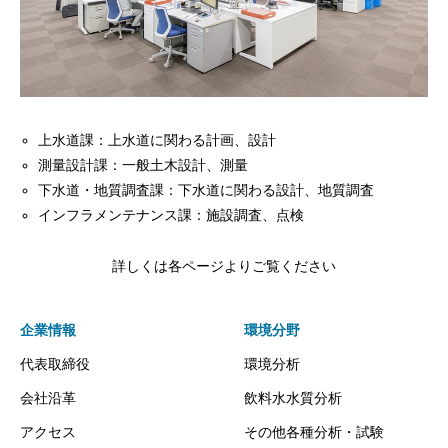
上水道課：上水道に関わる計画、設計
測量設計課：一般土木設計、測量
下水道・地質調査課：下水道に関わる設計、地質調査
インフラメンテナンス課：施設調査、点検
詳しくは各ページよりご覧ください
企業情報
環境分野
代表取締役
環境分析
会社沿革
飲料水水質分析
アクセス
その他各種分析・試験