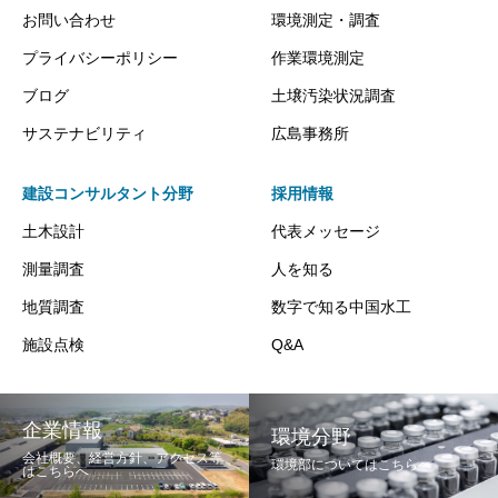
お問い合わせ
環境測定・調査
プライバシーポリシー
作業環境測定
ブログ
土壌汚染状況調査
サステナビリティ
広島事務所
建設コンサルタント分野
採用情報
土木設計
代表メッセージ
測量調査
人を知る
地質調査
数字で知る中国水工
施設点検
Q&A
企業情報
環境分野
会社概要、経営方針、アクセス等
環境部についてはこちらへ
はこちらへ