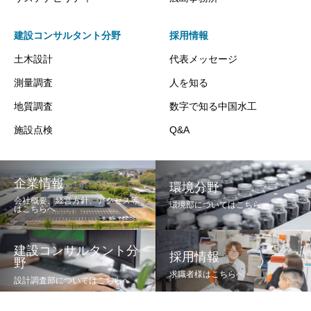
建設コンサルタント分野
採用情報
土木設計
代表メッセージ
測量調査
人を知る
地質調査
数字で知る中国水工
施設点検
Q&A
企業情報
環境分野
会社概要、経営方針、アクセス等
環境部についてはこちらへ
はこちらへ
建設コンサルタント分
採用情報
野
求職者様はこちらへ
設計調査部についてはこちらへ