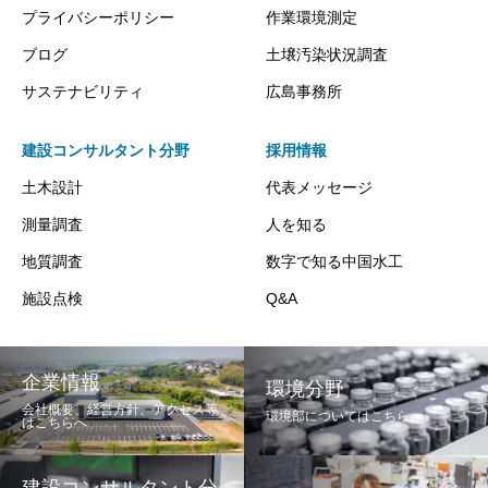
プライバシーポリシー
作業環境測定
ブログ
土壌汚染状況調査
サステナビリティ
広島事務所
建設コンサルタント分野
採用情報
土木設計
代表メッセージ
測量調査
人を知る
地質調査
数字で知る中国水工
施設点検
Q&A
企業情報
環境分野
会社概要、経営方針、アクセス等
環境部についてはこちらへ
はこちらへ