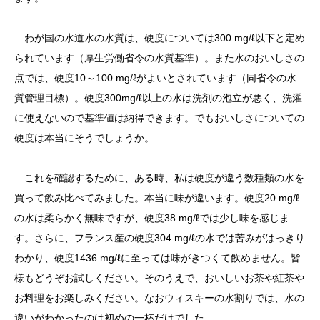
わが国の水道水の水質は、硬度については300 mg/ℓ以下と定め
られています（厚生労働省令の水質基準）。また水のおいしさの
点では、硬度10～100 mg/ℓがよいとされています（同省令の水
質管理目標）。硬度300mg/ℓ以上の水は洗剤の泡立が悪く、洗濯
に使えないので基準値は納得できます。でもおいしさについての
硬度は本当にそうでしょうか。
これを確認するために、ある時、私は硬度が違う数種類の水を
買って飲み比べてみました。本当に味が違います。硬度20 mg/ℓ
の水は柔らかく無味ですが、硬度38 mg/ℓでは少し味を感じま
す。さらに、フランス産の硬度304 mg/ℓの水では苦みがはっきり
わかり、硬度1436 mg/ℓに至っては味がきつくて飲めません。皆
様もどうぞお試しください。そのうえで、おいしいお茶や紅茶や
お料理をお楽しみください。なおウィスキーの水割りでは、水の
違いがわかったのは初めの一杯だけでした。