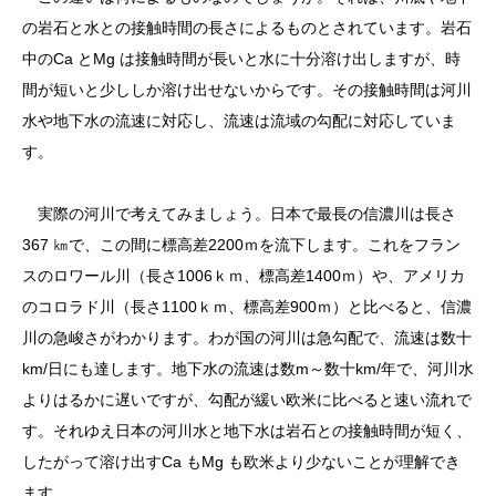
の岩石と水との接触時間の長さによるものとされています。岩石
中のCa とMg は接触時間が長いと水に十分溶け出しますが、時
間が短いと少ししか溶け出せないからです。その接触時間は河川
水や地下水の流速に対応し、流速は流域の勾配に対応していま
す。
実際の河川で考えてみましょう。日本で最長の信濃川は長さ
367 ㎞で、この間に標高差2200ｍを流下します。これをフラン
スのロワール川（長さ1006ｋｍ、標高差1400ｍ）や、アメリカ
のコロラド川（長さ1100ｋｍ、標高差900ｍ）と比べると、信濃
川の急峻さがわかります。わが国の河川は急勾配で、流速は数十
km/日にも達します。地下水の流速は数m～数十km/年で、河川水
よりはるかに遅いですが、勾配が緩い欧米に比べると速い流れで
す。それゆえ日本の河川水と地下水は岩石との接触時間が短く、
したがって溶け出すCa もMg も欧米より少ないことが理解でき
ます。