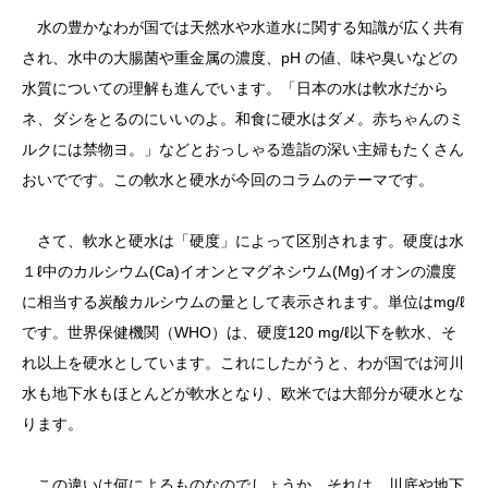
水の豊かなわが国では天然水や水道水に関する知識が広く共有
され、水中の大腸菌や重金属の濃度、pH の値、味や臭いなどの
水質についての理解も進んでいます。「日本の水は軟水だから
ネ、ダシをとるのにいいのよ。和食に硬水はダメ。赤ちゃんのミ
ルクには禁物ヨ。」などとおっしゃる造詣の深い主婦もたくさん
おいでです。この軟水と硬水が今回のコラムのテーマです。
さて、軟水と硬水は「硬度」によって区別されます。硬度は水
１ℓ中のカルシウム(Ca)イオンとマグネシウム(Mg)イオンの濃度
に相当する炭酸カルシウムの量として表示されます。単位はmg/ℓ
です。世界保健機関（WHO）は、硬度120 mg/ℓ以下を軟水、そ
れ以上を硬水としています。これにしたがうと、わが国では河川
水も地下水もほとんどが軟水となり、欧米では大部分が硬水とな
ります。
この違いは何によるものなのでしょうか。それは、川底や地下