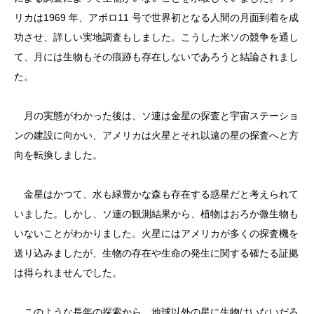
リカは1969 年、アポロ11 号で世界初となる人間の月面到着を成
功させ、詳しい実地調査もしました。こうした米ソの競争を通し
て、月には生物もその痕跡も存在しないであろうと結論されまし
た。
月の実態がわかった後は、ソ連は金星の探査と宇宙ステーショ
ンの建設に向かい、アメリカは火星とそれ以遠の星の探査へと方
向を転換しました。
金星はかつて、水も緑豊かな森も存在する惑星だと考えられて
いました。しかし、ソ連の観測結果から、植物はおろか微生物も
いないことがわかりました。火星にはアメリカが多くの探査機を
送り込みましたが、生物の存在や生命の発生に関する確たる証拠
は得られませんでした。
このような長年の探索から、地球以外の星に生物はいないだろ