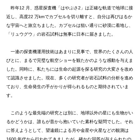
昨年12 月、惑星探査機「はやぶさ2」は正確な軌道で地球に接
近し、高度22 万kmでカプセルを切り離すと、自分は再びはるか
な宇宙へと旅立ちました。カプセルは狙い通りに砂漠に着地し、
「リュウグウ」の岩石試料は無事に日本に届きました。
一連の探査機運用技術はあまりに見事で、世界のたくさんの人
びとに、まるで完璧な航空ショーを観たかのような感動を与えま
した。同時に、私たちには生命の起源を探る研究の大変さを改め
て認識させました。現在、多くの研究者が岩石試料の分析を進め
ており、生命発生の手がかりが得られるものと期待されていま
す。
このような最先端の研究とは別に、地球以外の星にも生物がい
るかどうかは、誰もが昔から抱いていた素朴な疑問でした。それ
に答えようとして、望遠鏡による月や金星や火星などの観測は
1600 年代から行われてきましたが、確かな回答が与えられたの