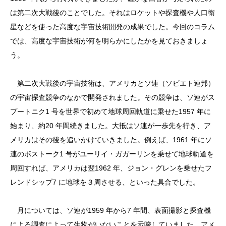
は第二次大戦後のことでした。それはロケットや探査機や人口衛
星などを使った高度な宇宙技術開発の成果でした。今回のコラム
では、高度な宇宙技術が何を明らかにしたかを見ておきましょ
う。
第二次大戦後の宇宙技術は、アメリカとソ連（ソビエト連邦）
の宇宙探査競争のなかで開発されました。その競争は、ソ連がス
プートニク1 号を世界で初めて地球周回軌道に乗せた1957 年に
始まり、約20 年間続きました。大抵はソ連が一歩先を行き、ア
メリカはその後を追いかけていきました。例えば、1961 年にソ
連のボストーク1 号がユーリイ・ガガーリンを乗せて地球軌道を
周回すれば、アメリカは翌1962 年、ジョン・グレンを乗せたフ
レンドシップ7 に地球を３周させる、といった具合でした。
月については、ソ連が1959 年から7 年間、表面撮影と探査機
による調査によって生物がいないことを示唆していました。アメ