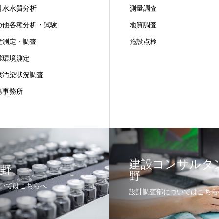
料水水質分析
測量調査
の他各種分析・試験
地質調査
境測定・調査
施設点検
業環境測定
壌汚染状況調査
島事務所
建設コンサルタ
野
野
いてはこちらへ
設計調査部についてはこちら