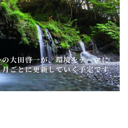
環境コラム第74回 石油
中国水工環境コラム第76回 使
済合理性
済み核燃料が辿る長い道のり