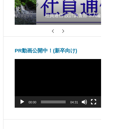
用
山口きら
社員通信 設計調査部 S.A編
ア202
PR動画公開中！(新卒向け)
動
画
プ
レ
ー
ヤ
ー
00:00
04:31