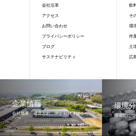
会社沿革
飲
アクセス
そ
お問い合わせ
環
プライバシーポリシー
作
ブログ
土
サステナビリティ
広
企業情報
環境分
会社概要、経営方針、アクセス等はこち
環境部につ
らへ