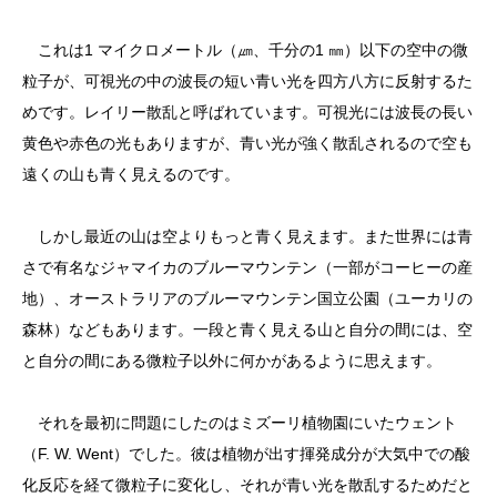
これは1 マイクロメートル（㎛、千分の1 ㎜）以下の空中の微
粒子が、可視光の中の波長の短い青い光を四方八方に反射するた
めです。レイリー散乱と呼ばれています。可視光には波長の長い
黄色や赤色の光もありますが、青い光が強く散乱されるので空も
遠くの山も青く見えるのです。
しかし最近の山は空よりもっと青く見えます。また世界には青
さで有名なジャマイカのブルーマウンテン（一部がコーヒーの産
地）、オーストラリアのブルーマウンテン国立公園（ユーカリの
森林）などもあります。一段と青く見える山と自分の間には、空
と自分の間にある微粒子以外に何かがあるように思えます。
それを最初に問題にしたのはミズーリ植物園にいたウェント
（F. W. Went）でした。彼は植物が出す揮発成分が大気中での酸
化反応を経て微粒子に変化し、それが青い光を散乱するためだと