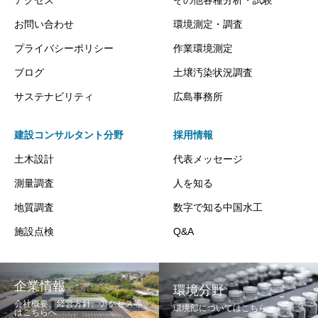
アクセス
その他各種分析・試験
お問い合わせ
環境測定・調査
プライバシーポリシー
作業環境測定
ブログ
土壌汚染状況調査
サステナビリティ
広島事務所
建設コンサルタント分野
採用情報
土木設計
代表メッセージ
測量調査
人を知る
地質調査
数字で知る中国水工
施設点検
Q&A
企業情報
環境分野
会社概要、経営方針、アクセス等
環境部についてはこちらへ
はこちらへ