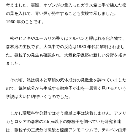
考えました。実際、オゾンが少量入ったガラス箱に手で揉んだ松
の葉を入れて、青い煙が発生することも実験で示しました。
1960 年のことです。
松やヒノキやユーカリの香りはテルペンと呼ばれる化合物で、
森林浴の主役です。大気中での反応は1980 年代に解明されまし
た。微粒子の発生も確認され、大気化学反応の新しい分野を拓き
ました。
その頃、私は樹木と草類の気体成分の発散量を調べていました
ので、気体成分から生成する微粒子が山を一層青く見せるという
学説は大いに納得いくものでした。
しかし環境科学分野ではそう簡単に事は決着しません。アメリ
カとロシアの森林の2.5 ㎛以下の微粒子を調べていた研究者達
は、微粒子の主成分は硫酸と硫酸アンモニウムで、テルペン由来