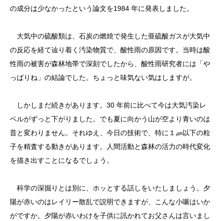
の成分は少なかったという論文を1984 年に発表しました。
大気中の硫酸類は、石炭の燃焼で発生した亜硫酸ガスが大気中
の反応を経て辿り着く汚染物質で、酸性雨の原因です。当時は酸
性雨の被害が森林地帯で深刻でしたから、酸性雨研究者には「や
っぱりね」の結論でした。ちょっと味気ない気はしますが。
しかしまだ続きがあります。30 年前に比べて今は大気汚染レ
ベルがずっと下がりました。でも夏に向かう山が空より青いのは
昔と変わりません。それゆえ、今日の技術で、特に１㎛以下の粒
子を精査する動きがあります。人間活動と森林の活力の時代変化
を描き出すことになるでしょう。
科学の深掘りとは別に、ホッとする話しをいたしましょう。夕
陽が赤いのはレイリー散乱で説明できますが、こんな小噺はいか
がですか。夕陽が赤いわけを子供に訊かれてお父さんは言いまし