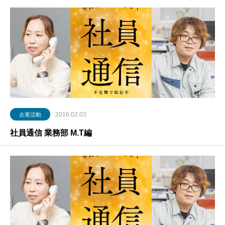
社
会
基
盤
と
環
境
を
未
来
へ
つ
な
ぐ
2016.02.03
企業活動
社員通信 業務部 M.T編